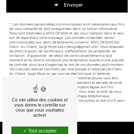
Envoyer
** Les données personnelles communiquées sont nécessaires aux fins
de vous contacter et sont enregistrées dans un fichier informatisé.
Elles sont destinées à AP2S DESIGN et ses sous-traitants dans le seul
but de répondre à votre message. Les données collectées seront
communiquées aux seuls destinataires suivants: AP2S DESIGN 100
Chem. du Villard, 74150 Moye ap2s.design@gmail.com. Vous disposez
de droits d’accès, de rectification, d’effacement, de portabilité, de
limitation, d’opposition, de retrait de votre consentement à tout
moment et du droit d’introduire une réclamation auprès d’une autorité
de contrôle, ainsi que d’organiser le sort de vos données post-mortem.
Vous pouvez exercer ces droits par voie postale à l'adresse 100 Chem.
du Villard, 74150 Moye ou par courrier électronique à l'adresse
ap2s.design@gmail.com. Un justificatif d'identité pourra vous être
demandé. Nous conservons vos données pendant la période de prise
de contact puis pendant la durée de prescription légale aux fins
probatoires et de gestion des contentieux. Vous avez le droit de vous
inscrire sur la liste d'opposition au démarchage téléphonique,
Ce site utilise des cookies et
disponible à cette adresse:
Bloctel.gouv.fr
. Consultez le site cnil.fr pour
vous donne le contrôle sur
plus d’informations sur vos droits.
ceux que vous souhaitez
activer
Tout accepter