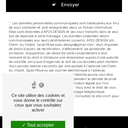
Envoyer
** Les données personnelles communiquées sont nécessaires aux fins
de vous contacter et sont enregistrées dans un fichier informatisé.
Elles sont destinées à AP2S DESIGN et ses sous-traitants dans le seul
but de répondre à votre message. Les données collectées seront
communiquées aux seuls destinataires suivants: AP2S DESIGN 100
Chem. du Villard, 74150 Moye ap2s.design@gmail.com. Vous disposez
de droits d’accès, de rectification, d’effacement, de portabilité, de
limitation, d’opposition, de retrait de votre consentement à tout
moment et du droit d’introduire une réclamation auprès d’une autorité
de contrôle, ainsi que d’organiser le sort de vos données post-mortem.
Vous pouvez exercer ces droits par voie postale à l'adresse 100 Chem.
du Villard, 74150 Moye ou par courrier électronique à l'adresse
ap2s.design@gmail.com. Un justificatif d'identité pourra vous être
demandé. Nous conservons vos données pendant la période de prise
de contact puis pendant la durée de prescription légale aux fins
probatoires et de gestion des contentieux. Vous avez le droit de vous
inscrire sur la liste d'opposition au démarchage téléphonique,
Ce site utilise des cookies et
disponible à cette adresse:
Bloctel.gouv.fr
. Consultez le site cnil.fr pour
vous donne le contrôle sur
plus d’informations sur vos droits.
ceux que vous souhaitez
activer
Tout accepter