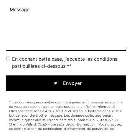
En cochant cette case, j'accepte les conditions
particulières ci-dessous **
Envoyer
** Les données personnelles communiquées sont nécessaires aux fins
de vous contacter et sont enregistrées dans un fichier informatisé.
Elles sont destinées à AP2S DESIGN et ses sous-traitants dans le seul
but de répondre à votre message. Les données collectées seront
communiquées aux seuls destinataires suivants: AP2S DESIGN 100
Chem. du Villard, 74150 Moye ap2s.design@gmail.com. Vous disposez
de droits d’accès, de rectification, d’effacement, de portabilité, de