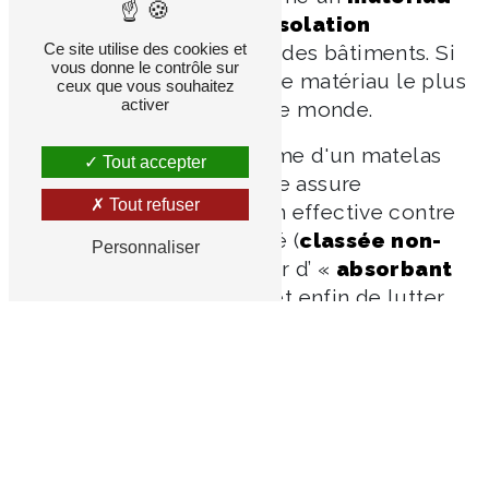
isolant efficace
pour l'
isolation
Ce site utilise des cookies et
thermique
et
phonique
des bâtiments. Si
vous donne le contrôle sur
bien qu'elle est devenue le matériau le plus
ceux que vous souhaitez
activer
utilisé en France et dans le monde.
Se présentant sous la forme d'un matelas
Tout accepter
plus ou moins souple, elle assure
Tout refuser
également une protection effective contre
les incendies et l'humidité (
classée non-
Personnaliser
hydrophile
). Leur pouvoir d’ «
absorbant
acoustique
» leur permet enfin de lutter
contre les nuisances sonores dans
l'habitat/bâtiment.