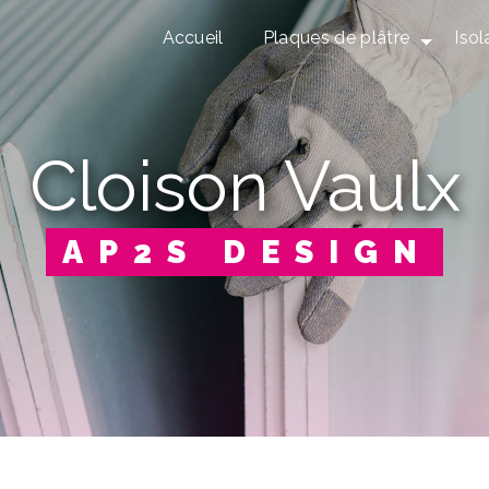
Accueil
Plaques de plâtre
Isol
cloison Vaulx
AP2S DESIGN