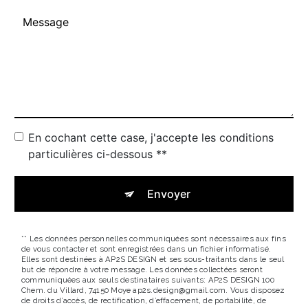
En cochant cette case, j'accepte les conditions
particulières ci-dessous **
Envoyer
** Les données personnelles communiquées sont nécessaires aux fins
de vous contacter et sont enregistrées dans un fichier informatisé.
Elles sont destinées à AP2S DESIGN et ses sous-traitants dans le seul
but de répondre à votre message. Les données collectées seront
communiquées aux seuls destinataires suivants: AP2S DESIGN 100
Chem. du Villard, 74150 Moye ap2s.design@gmail.com. Vous disposez
de droits d’accès, de rectification, d’effacement, de portabilité, de