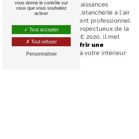
vous donne le contrôle sur
compétences et des connaissances
ceux que vous souhaitez
nécessaires pour réaliser l'étanchéité à l'air
activer
de votre maison ou bâtiment professionnel.
Employant des produits respectueux de la
Tout accepter
réglementation appelée RE 2020, il met
Tout refuser
un
point d'honneur à offrir une
perméabilité optimale
à votre intérieur
Personnaliser
neuf ou en rénovation.