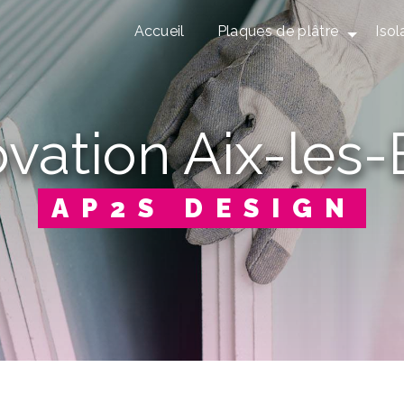
Accueil
Plaques de plâtre
Isol
ovation Aix-les-
AP2S DESIGN