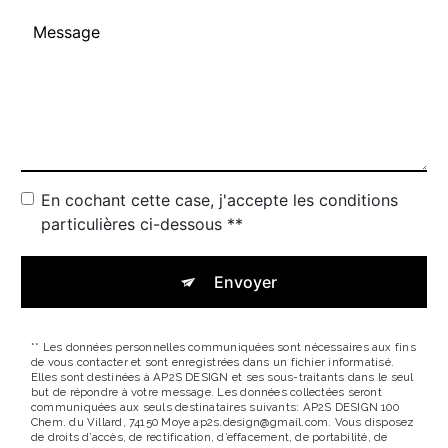
En cochant cette case, j'accepte les conditions
particulières ci-dessous **
Envoyer
** Les données personnelles communiquées sont nécessaires aux fins
de vous contacter et sont enregistrées dans un fichier informatisé.
Elles sont destinées à AP2S DESIGN et ses sous-traitants dans le seul
but de répondre à votre message. Les données collectées seront
communiquées aux seuls destinataires suivants: AP2S DESIGN 100
Chem. du Villard, 74150 Moye ap2s.design@gmail.com. Vous disposez
de droits d’accès, de rectification, d’effacement, de portabilité, de